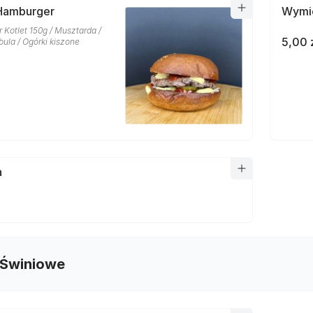
Hamburger
Wymie
r Kotlet 150g / Musztarda /
5,00 
ula / Ogórki kiszone
a
 Świniowe