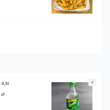
 0,5l
 zł