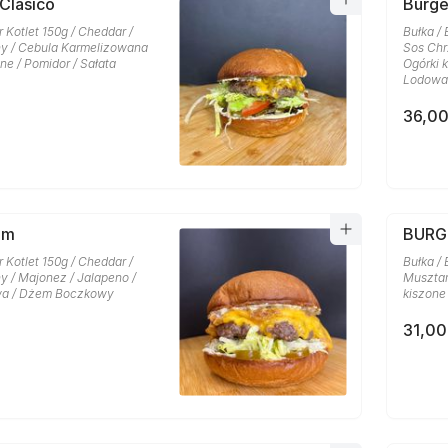
 Clasico
Burge
r Kotlet 150g / Cheddar /
Bułka / 
y / Cebula Karmelizowana
Sos Chr
one / Pomidor / Sałata
Ogórki k
Lodowa
36,00
am
BURG
r Kotlet 150g / Cheddar /
Bułka / 
y / Majonez / Jalapeno /
Musztar
wa / Dżem Boczkowy
kiszone
31,00