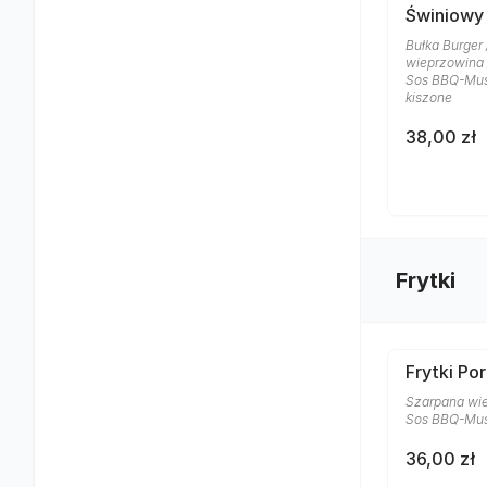
Świniowy
Bułka Burger
wieprzowina 
Sos BBQ-Musz
kiszone
38,00 zł
Frytki
Frytki Po
Szarpana wie
Sos BBQ-Mus
36,00 zł