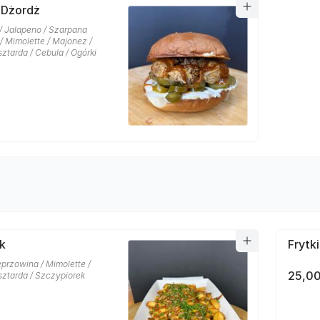
 Dżordż
 / Jalapeno / Szarpana
/ Mimolette / Majonez /
tarda / Cebula / Ogórki
rk
Frytk
przowina / Mimolette /
25,00
ztarda / Szczypiorek