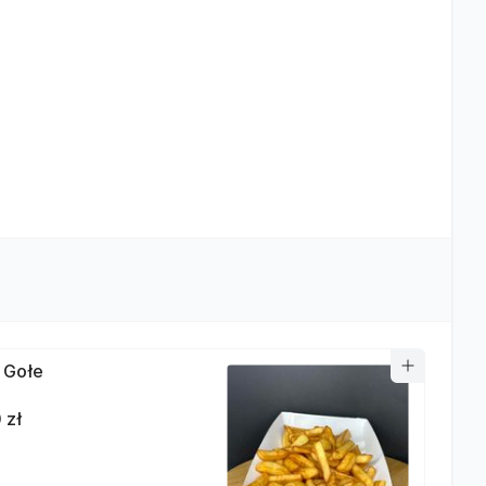
i Gołe
 zł