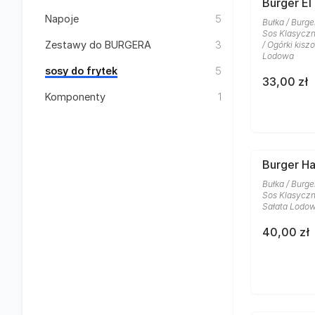
Burger El
Napoje
5
Bułka / Burge
Sos Klasyczn
Zestawy do BURGERA
3
/ Ogórki kisz
Lodowa
sosy do frytek
5
33,00 zł
Komponenty
1
Burger H
Bułka / Burge
Sos Klasyczn
Sałata Lodo
40,00 zł