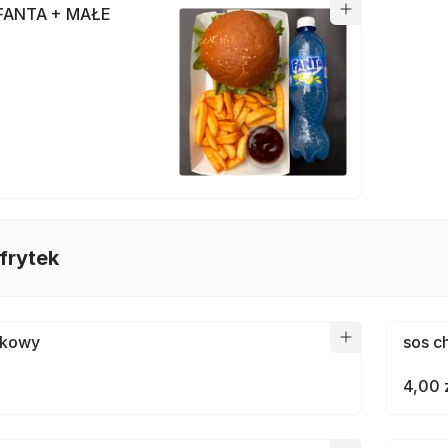
FANTA + MAŁE
frytek
ykowy
sos c
4,00 