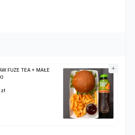
AW FUZE TEA + MAŁE
KI
 zł