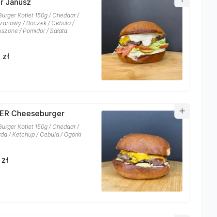
r Janusz
Burger Kotlet 150g / Cheddar /
zanowy / Boczek / Cebula /
iszone / Pomidor / Sałata
 zł
ER Cheeseburger
Burger Kotlet 150g / Cheddar /
da / Ketchup / Cebula / Ogórki
 zł