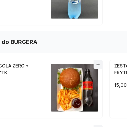
 do BURGERA
COLA ZERO +
ZEST
YTKI
FRYT
15,00