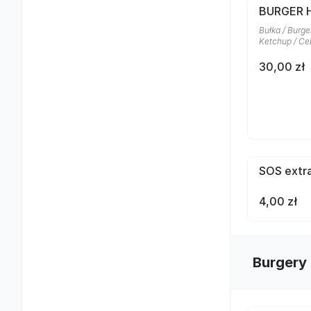
BURGER 
Bułka / Burge
Ketchup / Ceb
30,00 zł
SOS extr
4,00 zł
Burgery