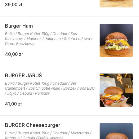
39,00 zł
Burger Ham
Bułka / Burger Kotlet 150g / Cheddar / Sos
Klasyczny / Majonez / Jalapeno / Sałata Lodowa /
Dżem Boczkowy
40,00 zł
BURGER JARUŚ
Bułka / Burger Kotlet 150g / Cheddar / Ser
Camembert / Sos Chipotle-majo / Boczek / Sos BBQ
/ Jajko / Cebula / Pomidor
41,00 zł
BURGER Cheeseburger
Bułka / Burger Kotlet 150g / Cheddar / Musztarda /
Ketchup / Cebula / Ogórki kiszone