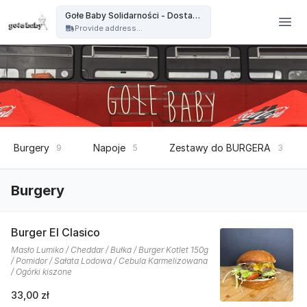
Gołe Baby - Gołe Baby Solidarności - Dostawa
Gołe Baby Solidarności - Dostawa
Provide address...
Burgery
Napoje
Zestawy do BURGERA
9
5
3
Burgery
Burger El Clasico
Masło Lumiko / Cheddar / Bułka / Burger Kotlet 150g
/ Pomidor / Sałata Lodowa / Cebula Karmelizowana
/ Ogórki kiszone
33,00 zł