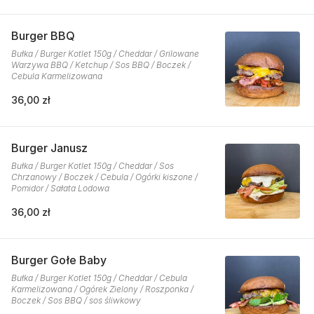
Burger BBQ
Bułka / Burger Kotlet 150g / Cheddar / Grilowane
Warzywa BBQ / Ketchup / Sos BBQ / Boczek /
Cebula Karmelizowana
36,00 zł
Burger Janusz
Bułka / Burger Kotlet 150g / Cheddar / Sos
Chrzanowy / Boczek / Cebula / Ogórki kiszone /
Pomidor / Sałata Lodowa
36,00 zł
Burger Gołe Baby
Bułka / Burger Kotlet 150g / Cheddar / Cebula
Karmelizowana / Ogórek Zielony / Roszponka /
Boczek / Sos BBQ / sos śliwkowy