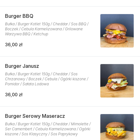
Burger BBQ
Bułka / Burger Kotlet 150g / Cheddar / Sos BBQ /
Boczek / Cebula Karmelizowana / Grilowane
Warzywa BBQ / Ketchup
36,00 zł
Burger Janusz
Bułka / Burger Kotlet 150g / Cheddar / Sos
Chrzanowy / Boczek / Cebula / Ogórki kiszone /
Pomidor / Sałata Lodowa
36,00 zł
Burger Serowy Maseracz
Bułka / Burger Kotlet 150g / Cheddar / Mimolette /
Ser Camembert / Cebula Karmelizowana / Ogórki
kiszone / Sos Klasyczny / Sos Paprykowy