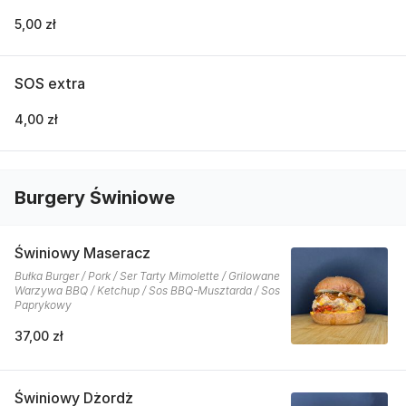
5,00 zł
SOS extra
4,00 zł
Burgery Świniowe
Świniowy Maseracz
Bułka Burger / Pork / Ser Tarty Mimolette / Grilowane
Warzywa BBQ / Ketchup / Sos BBQ-Musztarda / Sos
Paprykowy
37,00 zł
Świniowy Dżordż