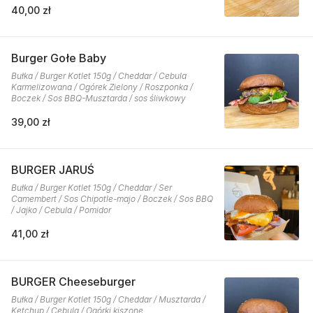
40,00 zł
Burger Gołe Baby
Bułka / Burger Kotlet 150g / Cheddar / Cebula
Karmelizowana / Ogórek Zielony / Roszponka /
Boczek / Sos BBQ-Musztarda / sos śliwkowy
39,00 zł
BURGER JARUŚ
Bułka / Burger Kotlet 150g / Cheddar / Ser
Camembert / Sos Chipotle-majo / Boczek / Sos BBQ
/ Jajko / Cebula / Pomidor
41,00 zł
BURGER Cheeseburger
Bułka / Burger Kotlet 150g / Cheddar / Musztarda /
Ketchup / Cebula / Ogórki kiszone