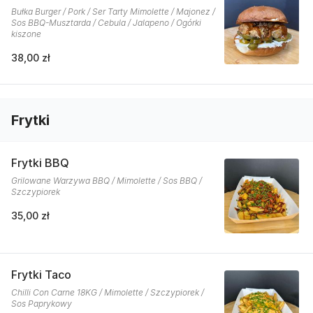
Bułka Burger / Pork / Ser Tarty Mimolette / Majonez /
Sos BBQ-Musztarda / Cebula / Jalapeno / Ogórki
kiszone
38,00 zł
Frytki
Frytki BBQ
Grilowane Warzywa BBQ / Mimolette / Sos BBQ /
Szczypiorek
35,00 zł
Frytki Taco
Chilli Con Carne 18KG / Mimolette / Szczypiorek /
Sos Paprykowy