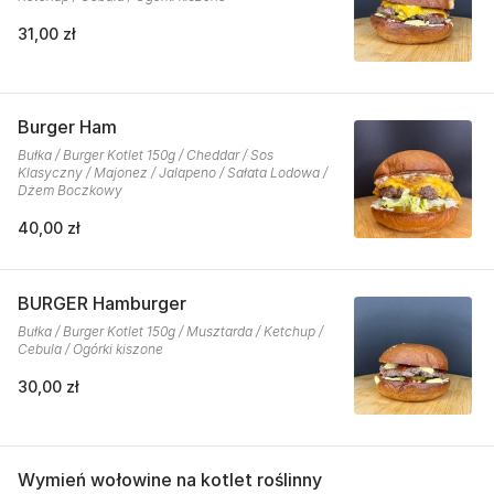
31,00 zł
Burger Ham
Bułka / Burger Kotlet 150g / Cheddar / Sos
Klasyczny / Majonez / Jalapeno / Sałata Lodowa /
Dżem Boczkowy
40,00 zł
BURGER Hamburger
Bułka / Burger Kotlet 150g / Musztarda / Ketchup /
Cebula / Ogórki kiszone
30,00 zł
Wymień wołowine na kotlet roślinny