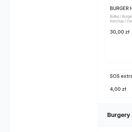
BURGER 
Bułka / Burge
Ketchup / Ceb
30,00 zł
SOS extr
4,00 zł
Burgery