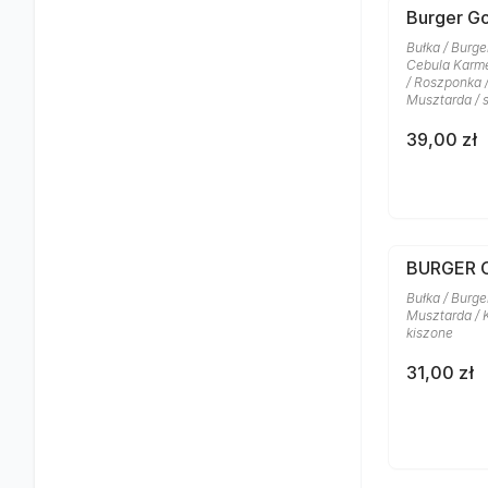
Burger G
Bułka / Burge
Cebula Karme
/ Roszponka 
Musztarda / 
39,00 zł
BURGER C
Bułka / Burge
Musztarda / K
kiszone
31,00 zł