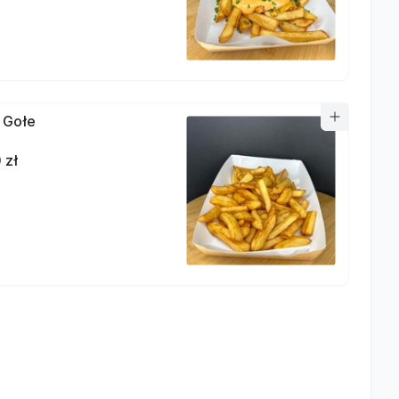
i Gołe
 zł