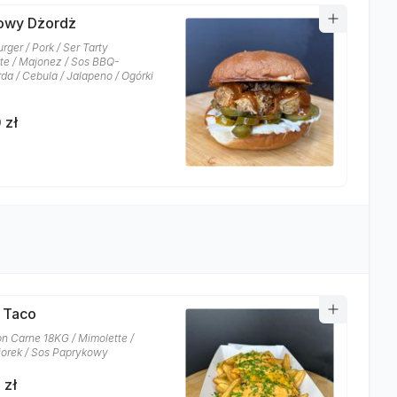
owy Dżordż
rger / Pork / Ser Tarty
te / Majonez / Sos BBQ-
da / Cebula / Jalapeno / Ogórki
 zł
i Taco
on Carne 18KG / Mimolette /
orek / Sos Paprykowy
 zł