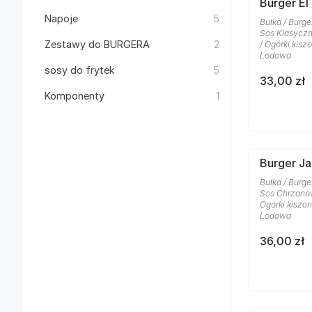
Burger El
Napoje
5
Bułka / Burge
Sos Klasyczn
Zestawy do BURGERA
2
/ Ogórki kisz
Lodowa
sosy do frytek
5
33,00 zł
Komponenty
1
Burger J
Bułka / Burge
Sos Chrzanow
Ogórki kiszon
Lodowa
36,00 zł