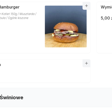
Hamburger
Wymie
r Kotlet 150g / Musztarda /
5,00 
ula / Ogórki kiszone
a
 Świniowe