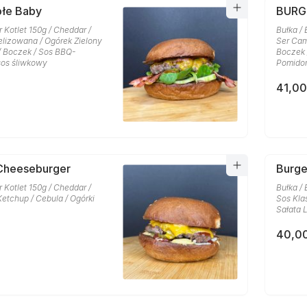
ołe Baby
BURG
r Kotlet 150g / Cheddar /
Bułka / 
lizowana / Ogórek Zielony
Ser Cam
/ Boczek / Sos BBQ-
Boczek 
sos śliwkowy
Pomido
41,00
heeseburger
Burge
r Kotlet 150g / Cheddar /
Bułka / 
etchup / Cebula / Ogórki
Sos Kla
Sałata
40,00