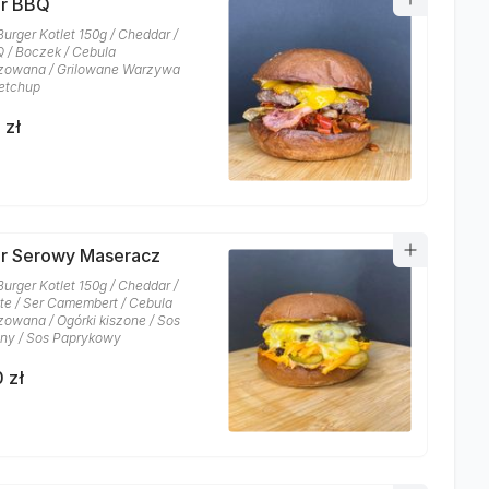
er BBQ
Burger Kotlet 150g / Cheddar /
 / Boczek / Cebula
zowana / Grilowane Warzywa
etchup
 zł
r Serowy Maseracz
Burger Kotlet 150g / Cheddar /
te / Ser Camembert / Cebula
zowana / Ogórki kiszone / Sos
ny / Sos Paprykowy
 zł