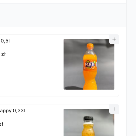
 0,5l
 zł
appy 0,33l
zł