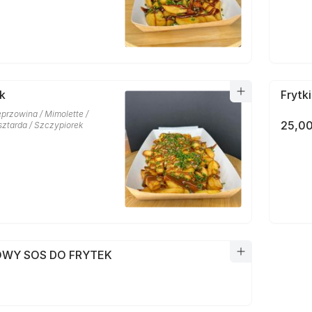
rk
Frytk
przowina / Mimolette /
25,00
ztarda / Szczypiorek
WY SOS DO FRYTEK