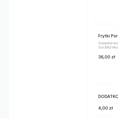
Frytki Po
Szarpana wie
Sos BBQ-Mus
36,00 zł
DODATKO
4,00 zł