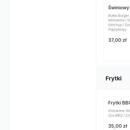
Świniowy
Bułka Burger 
Mimolette / 
Ketchup / So
Paprykowy
37,00 zł
Frytki
Frytki BB
Grilowane Wa
Sos BBQ / Sz
35,00 zł