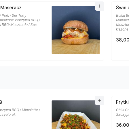
 Maseracz
Świni
/ Pork / Ser Tarty
Bułka Bu
Grilowane Warzywa BBQ /
Mimolet
s BBQ-Musztarda / Sos
Musztar
kiszone
38,00
Q
Frytk
rzywa BBQ / Mimolette /
Chilli C
czypiorek
Szczypi
36,00