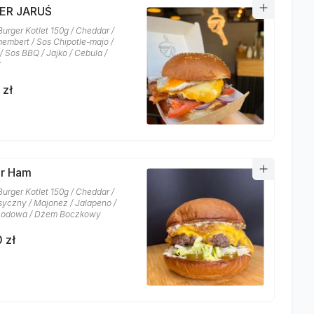
ER JARUŚ
Burger Kotlet 150g / Cheddar /
embert / Sos Chipotle-majo /
/ Sos BBQ / Jajko / Cebula /
r
 zł
r Ham
Burger Kotlet 150g / Cheddar /
syczny / Majonez / Jalapeno /
 Lodowa / Dżem Boczkowy
 zł