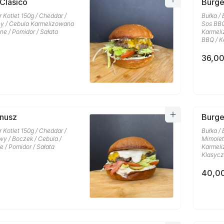
 Clasico
Burg
r Kotlet 150g / Cheddar /
Bułka / 
y / Cebula Karmelizowana
Sos BBQ
one / Pomidor / Sałata
Karmeli
BBQ / K
36,00
anusz
Burge
r Kotlet 150g / Cheddar /
Bułka / 
y / Boczek / Cebula /
Mimolet
e / Pomidor / Sałata
Karmeli
Klasycz
40,00