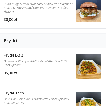
Bułka Burger / Pork / Ser Tarty Mimolette / Majonez /
Sos BBQ-Musztarda / Cebula / Jalapeno / Ogórki
kiszone
38,00 zł
Frytki
Frytki BBQ
Grilowane Warzywa BBQ / Mimolette / Sos BBQ /
Szczypiorek
35,00 zł
Frytki Taco
Chilli Con Carne 18KG / Mimolette / Szczypiorek /
Sos Paprykowy