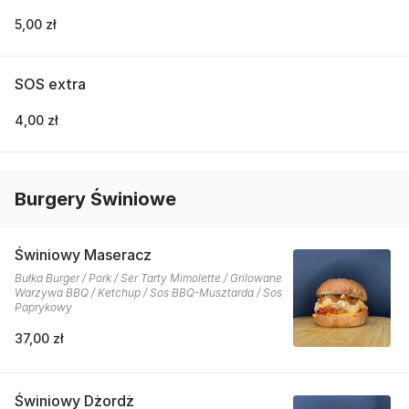
5,00 zł
SOS extra
4,00 zł
Burgery Świniowe
Świniowy Maseracz
Bułka Burger / Pork / Ser Tarty Mimolette / Grilowane
Warzywa BBQ / Ketchup / Sos BBQ-Musztarda / Sos
Paprykowy
37,00 zł
Świniowy Dżordż