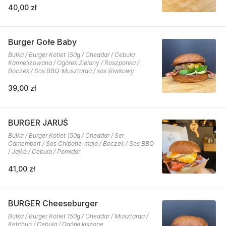
40,00 zł
Burger Gołe Baby
Bułka / Burger Kotlet 150g / Cheddar / Cebula
Karmelizowana / Ogórek Zielony / Roszponka /
Boczek / Sos BBQ-Musztarda / sos śliwkowy
39,00 zł
BURGER JARUŚ
Bułka / Burger Kotlet 150g / Cheddar / Ser
Camembert / Sos Chipotle-majo / Boczek / Sos BBQ
/ Jajko / Cebula / Pomidor
41,00 zł
BURGER Cheeseburger
Bułka / Burger Kotlet 150g / Cheddar / Musztarda /
Ketchup / Cebula / Ogórki kiszone