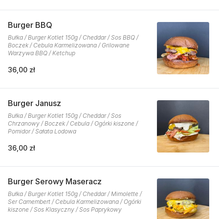
Burger BBQ
Bułka / Burger Kotlet 150g / Cheddar / Sos BBQ /
Boczek / Cebula Karmelizowana / Grilowane
Warzywa BBQ / Ketchup
36,00 zł
Burger Janusz
Bułka / Burger Kotlet 150g / Cheddar / Sos
Chrzanowy / Boczek / Cebula / Ogórki kiszone /
Pomidor / Sałata Lodowa
36,00 zł
Burger Serowy Maseracz
Bułka / Burger Kotlet 150g / Cheddar / Mimolette /
Ser Camembert / Cebula Karmelizowana / Ogórki
kiszone / Sos Klasyczny / Sos Paprykowy