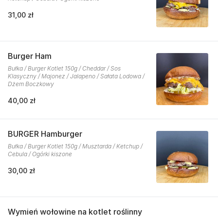
31,00 zł
Burger Ham
Bułka / Burger Kotlet 150g / Cheddar / Sos
Klasyczny / Majonez / Jalapeno / Sałata Lodowa /
Dżem Boczkowy
40,00 zł
BURGER Hamburger
Bułka / Burger Kotlet 150g / Musztarda / Ketchup /
Cebula / Ogórki kiszone
30,00 zł
Wymień wołowine na kotlet roślinny