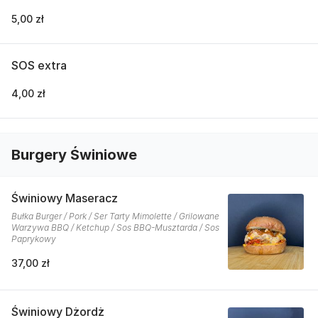
5,00 zł
SOS extra
4,00 zł
Burgery Świniowe
Świniowy Maseracz
Bułka Burger / Pork / Ser Tarty Mimolette / Grilowane
Warzywa BBQ / Ketchup / Sos BBQ-Musztarda / Sos
Paprykowy
37,00 zł
Świniowy Dżordż