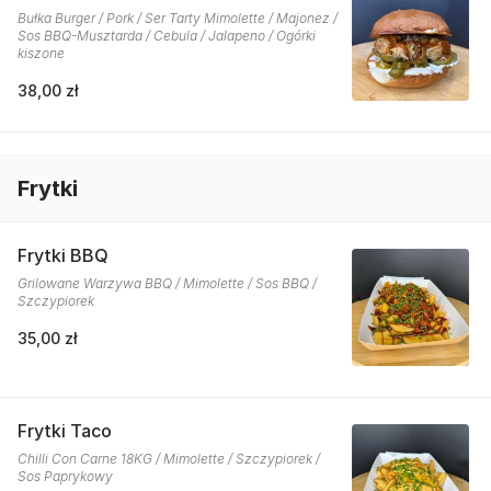
Bułka Burger / Pork / Ser Tarty Mimolette / Majonez /
Sos BBQ-Musztarda / Cebula / Jalapeno / Ogórki
kiszone
38,00 zł
Frytki
Frytki BBQ
Grilowane Warzywa BBQ / Mimolette / Sos BBQ /
Szczypiorek
35,00 zł
Frytki Taco
Chilli Con Carne 18KG / Mimolette / Szczypiorek /
Sos Paprykowy