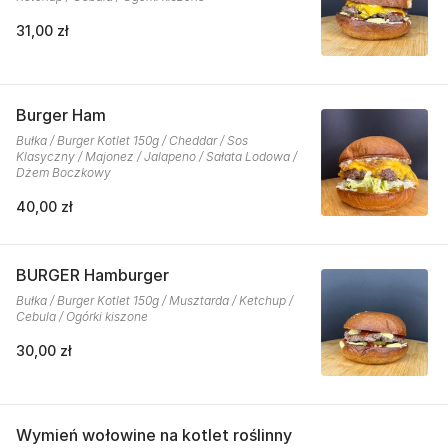
31,00 zł
Burger Ham
Bułka / Burger Kotlet 150g / Cheddar / Sos
Klasyczny / Majonez / Jalapeno / Sałata Lodowa /
Dżem Boczkowy
40,00 zł
BURGER Hamburger
Bułka / Burger Kotlet 150g / Musztarda / Ketchup /
Cebula / Ogórki kiszone
30,00 zł
Wymień wołowine na kotlet roślinny