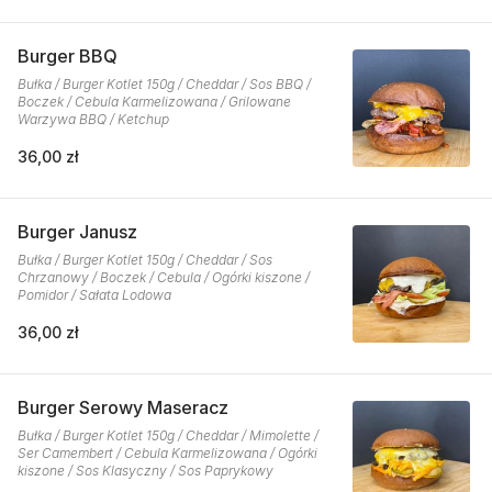
Burger BBQ
Bułka / Burger Kotlet 150g / Cheddar / Sos BBQ /
Boczek / Cebula Karmelizowana / Grilowane
Warzywa BBQ / Ketchup
36,00 zł
Burger Janusz
Bułka / Burger Kotlet 150g / Cheddar / Sos
Chrzanowy / Boczek / Cebula / Ogórki kiszone /
Pomidor / Sałata Lodowa
36,00 zł
Burger Serowy Maseracz
Bułka / Burger Kotlet 150g / Cheddar / Mimolette /
Ser Camembert / Cebula Karmelizowana / Ogórki
kiszone / Sos Klasyczny / Sos Paprykowy