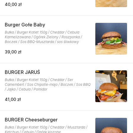
40,00 zł
Burger Gołe Baby
Bułka / Burger Kotlet 150g / Cheddar / Cebula
Karmelizowana / Ogórek Zielony / Roszponka /
Boczek / Sos BBQ-Musztarda / sos śliwkowy
39,00 zł
BURGER JARUŚ
Bułka / Burger Kotlet 150g / Cheddar / Ser
Camembert / Sos Chipotle-majo / Boczek / Sos BBQ
/ Jajko / Cebula / Pomidor
41,00 zł
BURGER Cheeseburger
Bułka / Burger Kotlet 150g / Cheddar / Musztarda /
Ketchup / Cebula / Ogórki kiszone