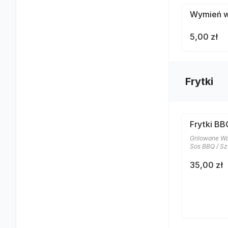
Wymień wo
5,00 zł
Frytki
Frytki BB
Grilowane Wa
Sos BBQ / Sz
35,00 zł