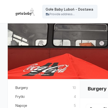
Gołe Baby - Gołe Baby Luboń - Dostawa
Gołe Baby Luboń - Dostawa
Provide address...
Burgery
10
Burgery
Frytki
4
Napoje
5