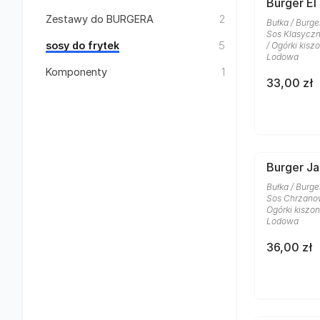
Burger El
Zestawy do BURGERA
2
Bułka / Burge
Sos Klasyczn
sosy do frytek
5
/ Ogórki kisz
Lodowa
Komponenty
1
33,00 zł
Burger J
Bułka / Burge
Sos Chrzanow
Ogórki kiszon
Lodowa
36,00 zł