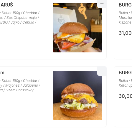
JARUŚ
BURG
r Kotlet 150g / Cheddar /
Bułka / 
t / Sos Chipotle-majo /
Musztar
BBQ / Jajko / Cebula /
kiszone
31,00
am
BURG
r Kotlet 150g / Cheddar /
Bułka / 
y / Majonez / Jalapeno /
Ketchup
wa / Dżem Boczkowy
30,00