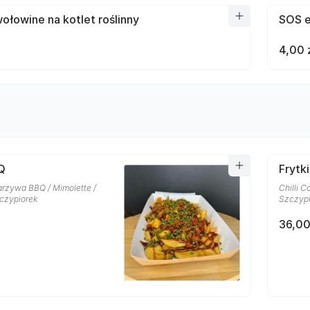
łowine na kotlet roślinny
SOS e
4,00 
Q
Frytk
rzywa BBQ / Mimolette /
Chilli C
czypiorek
Szczypi
36,00