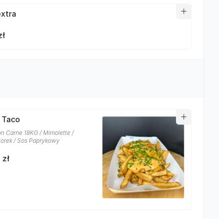
xtra
zł
i Taco
on Carne 18KG / Mimolette /
orek / Sos Paprykowy
 zł