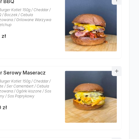
er BBQ
Burger Kotlet 150g / Cheddar /
 / Boczek / Cebula
zowana / Grilowane Warzywa
etchup
 zł
r Serowy Maseracz
Burger Kotlet 150g / Cheddar /
te / Ser Camembert / Cebula
zowana / Ogórki kiszone / Sos
ny / Sos Paprykowy
 zł