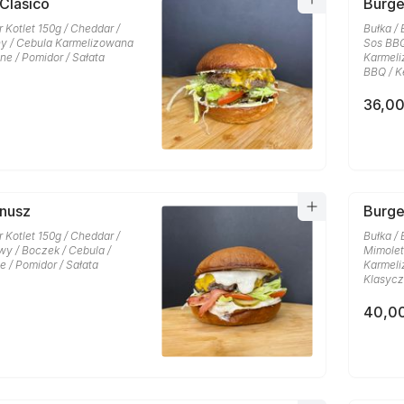
 Clasico
Burg
r Kotlet 150g / Cheddar /
Bułka / 
y / Cebula Karmelizowana
Sos BBQ
one / Pomidor / Sałata
Karmeli
BBQ / K
36,00
anusz
Burge
r Kotlet 150g / Cheddar /
Bułka / 
y / Boczek / Cebula /
Mimolet
e / Pomidor / Sałata
Karmeli
Klasycz
40,00