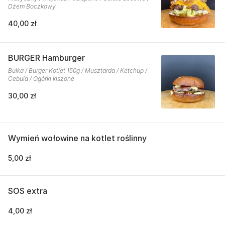
Dżem Boczkowy
40,00 zł
BURGER Hamburger
Bułka / Burger Kotlet 150g / Musztarda / Ketchup /
Cebula / Ogórki kiszone
30,00 zł
Wymień wołowine na kotlet roślinny
5,00 zł
SOS extra
4,00 zł