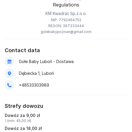
Regulations
KM Kwadrat Sp.z.o.o.
NIP: 7792464752
REGON: 367333444
golebabypoznan@gmail.com
Contact data
Gołe Baby Luboń - Dostawa
Dębiecka 1, Luboń
+48533303989
Strefy dowozu
Dowóz za 9,00 zł
1 (min. 45,00 zł)
Dowóz za 18,00 zł