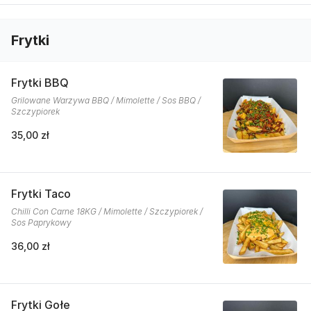
Frytki
Frytki BBQ
Grilowane Warzywa BBQ / Mimolette / Sos BBQ /
Szczypiorek
35,00 zł
Frytki Taco
Chilli Con Carne 18KG / Mimolette / Szczypiorek /
Sos Paprykowy
36,00 zł
Frytki Gołe