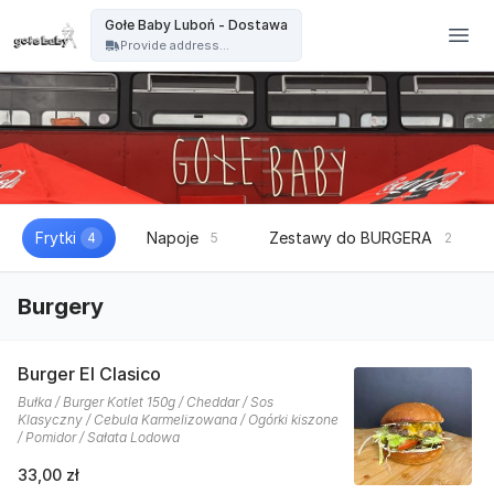
Gołe Baby - Gołe Baby Luboń - Dostawa
Gołe Baby Luboń - Dostawa
Provide address...
Frytki
Napoje
Zestawy do BURGERA
4
5
2
Burgery
Burger El Clasico
Bułka / Burger Kotlet 150g / Cheddar / Sos
Klasyczny / Cebula Karmelizowana / Ogórki kiszone
/ Pomidor / Sałata Lodowa
33,00 zł