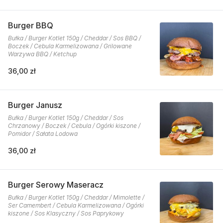
Burger BBQ
Bułka / Burger Kotlet 150g / Cheddar / Sos BBQ /
Boczek / Cebula Karmelizowana / Grilowane
Warzywa BBQ / Ketchup
36,00 zł
Burger Janusz
Bułka / Burger Kotlet 150g / Cheddar / Sos
Chrzanowy / Boczek / Cebula / Ogórki kiszone /
Pomidor / Sałata Lodowa
36,00 zł
Burger Serowy Maseracz
Bułka / Burger Kotlet 150g / Cheddar / Mimolette /
Ser Camembert / Cebula Karmelizowana / Ogórki
kiszone / Sos Klasyczny / Sos Paprykowy