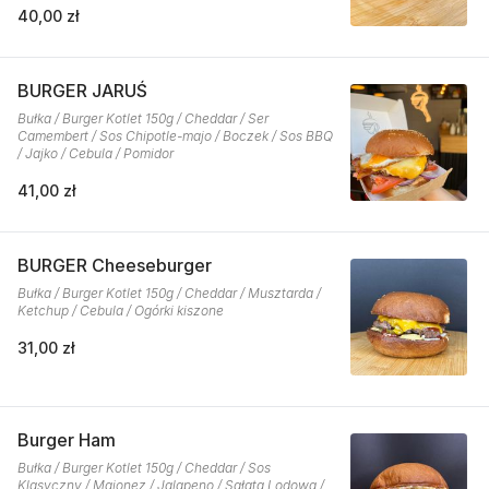
40,00 zł
BURGER JARUŚ
Bułka / Burger Kotlet 150g / Cheddar / Ser
Camembert / Sos Chipotle-majo / Boczek / Sos BBQ
/ Jajko / Cebula / Pomidor
41,00 zł
BURGER Cheeseburger
Bułka / Burger Kotlet 150g / Cheddar / Musztarda /
Ketchup / Cebula / Ogórki kiszone
31,00 zł
Burger Ham
Bułka / Burger Kotlet 150g / Cheddar / Sos
Klasyczny / Majonez / Jalapeno / Sałata Lodowa /