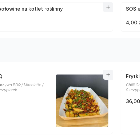
łowine na kotlet roślinny
SOS e
4,00 
Q
Frytk
rzywa BBQ / Mimolette /
Chilli C
czypiorek
Szczypi
36,00