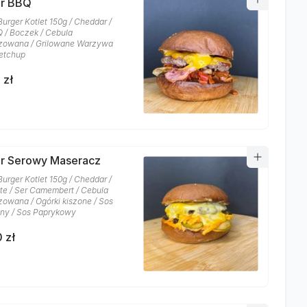
er BBQ
Burger Kotlet 150g / Cheddar /
 / Boczek / Cebula
zowana / Grilowane Warzywa
etchup
 zł
r Serowy Maseracz
Burger Kotlet 150g / Cheddar /
te / Ser Camembert / Cebula
zowana / Ogórki kiszone / Sos
ny / Sos Paprykowy
 zł