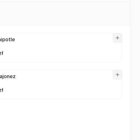
hipotle
zł
ajonez
zł