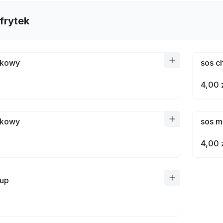
frytek
ykowy
sos c
4,00 
ykowy
sos m
4,00 
hup