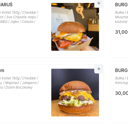
JARUŚ
BURG
r Kotlet 150g / Cheddar /
Bułka / 
t / Sos Chipotle-majo /
Musztar
BBQ / Jajko / Cebula /
kiszone
31,00
am
BURG
r Kotlet 150g / Cheddar /
Bułka / 
y / Majonez / Jalapeno /
Ketchup
wa / Dżem Boczkowy
30,00