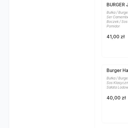
BURGER 
Bułka / Burge
Ser Camember
Boczek / Sos 
Pomidor
41,00 zł
Burger H
Bułka / Burge
Sos Klasyczn
Sałata Lodo
40,00 zł