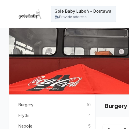
Gołe Baby - Gołe Baby Luboń - Dostawa
Gołe Baby Luboń - Dostawa
Provide address...
Burgery
10
Burgery
Frytki
4
Napoje
5