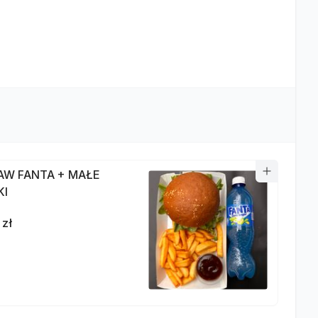
AW FANTA + MAŁE
KI
 zł