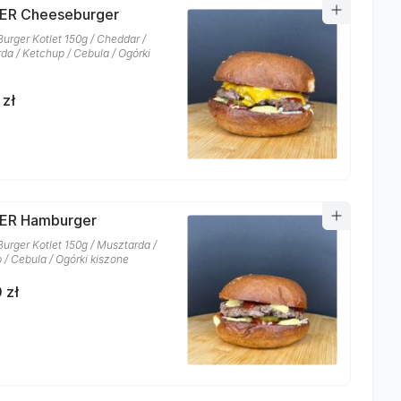
ER Cheeseburger
Burger Kotlet 150g / Cheddar /
da / Ketchup / Cebula / Ogórki
 zł
ER Hamburger
Burger Kotlet 150g / Musztarda /
 / Cebula / Ogórki kiszone
 zł