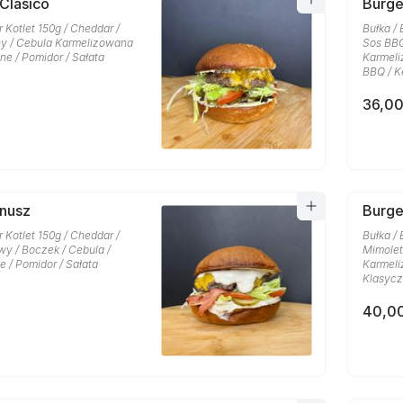
 Clasico
Burg
r Kotlet 150g / Cheddar /
Bułka / 
y / Cebula Karmelizowana
Sos BBQ
one / Pomidor / Sałata
Karmeli
BBQ / K
36,00
anusz
Burge
r Kotlet 150g / Cheddar /
Bułka / 
y / Boczek / Cebula /
Mimolet
e / Pomidor / Sałata
Karmeli
Klasycz
40,00