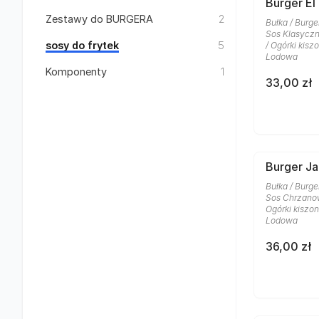
Burger El
Zestawy do BURGERA
2
Bułka / Burge
Sos Klasyczn
sosy do frytek
5
/ Ogórki kisz
Lodowa
Komponenty
1
33,00 zł
Burger J
Bułka / Burge
Sos Chrzanow
Ogórki kiszon
Lodowa
36,00 zł