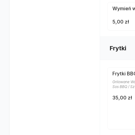
Wymień wo
5,00 zł
Frytki
Frytki BB
Grilowane Wa
Sos BBQ / Sz
35,00 zł