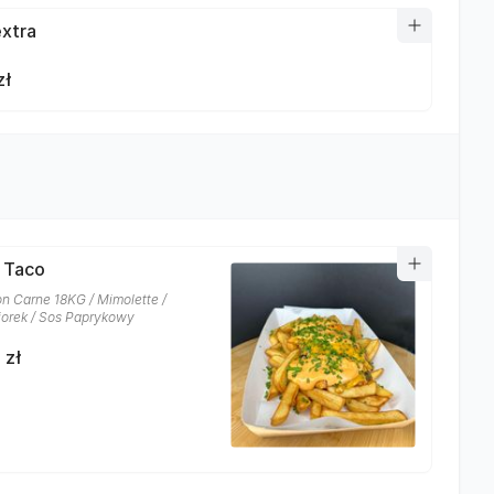
xtra
zł
i Taco
on Carne 18KG / Mimolette /
orek / Sos Paprykowy
 zł