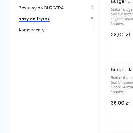
Burger El
Zestawy do BURGERA
2
Bułka / Burge
Sos Klasyczn
sosy do frytek
5
/ Ogórki kisz
Lodowa
Komponenty
1
33,00 zł
Burger J
Bułka / Burge
Sos Chrzanow
Ogórki kiszon
Lodowa
36,00 zł