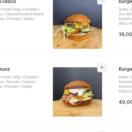
 Clasico
Burg
r Kotlet 150g / Cheddar /
Bułka / 
y / Cebula Karmelizowana
Sos BBQ
one / Pomidor / Sałata
Karmeli
BBQ / K
36,00
anusz
Burge
r Kotlet 150g / Cheddar /
Bułka / 
y / Boczek / Cebula /
Mimolet
e / Pomidor / Sałata
Karmeli
Klasycz
40,00