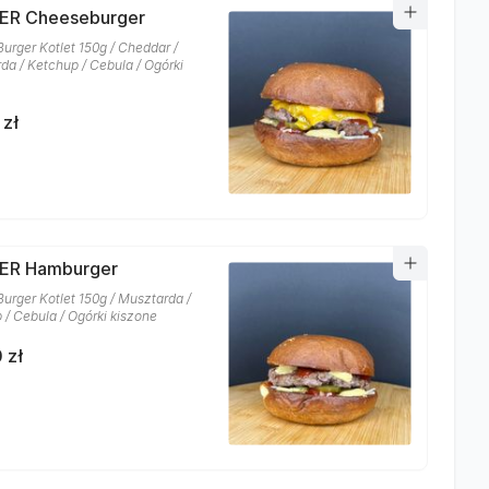
ER Cheeseburger
Burger Kotlet 150g / Cheddar /
da / Ketchup / Cebula / Ogórki
 zł
ER Hamburger
Burger Kotlet 150g / Musztarda /
 / Cebula / Ogórki kiszone
 zł