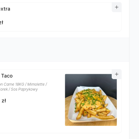
xtra
zł
i Taco
on Carne 18KG / Mimolette /
orek / Sos Paprykowy
 zł