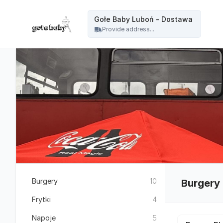
Gołe Baby - Gołe Baby Luboń - Dostawa
Gołe Baby Luboń - Dostawa
Provide address...
Burgery
10
Burgery
Frytki
4
Napoje
5