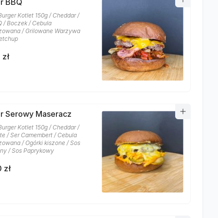
er BBQ
Burger Kotlet 150g / Cheddar /
 / Boczek / Cebula
zowana / Grilowane Warzywa
etchup
 zł
r Serowy Maseracz
Burger Kotlet 150g / Cheddar /
te / Ser Camembert / Cebula
zowana / Ogórki kiszone / Sos
ny / Sos Paprykowy
 zł