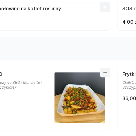
łowine na kotlet roślinny
SOS e
4,00 
Q
Frytk
rzywa BBQ / Mimolette /
Chilli C
czypiorek
Szczypi
36,00