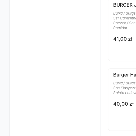
BURGER 
Bułka / Burge
Ser Camember
Boczek / Sos 
Pomidor
41,00 zł
Burger H
Bułka / Burge
Sos Klasyczn
Sałata Lodo
40,00 zł