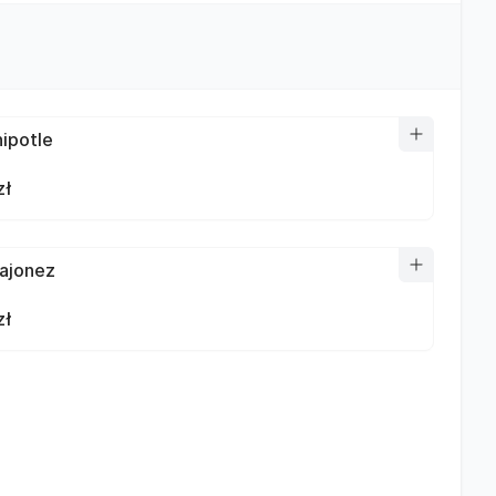
hipotle
zł
ajonez
zł