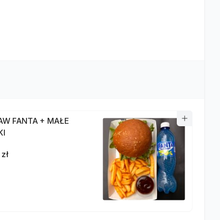
AW FANTA + MAŁE
KI
 zł