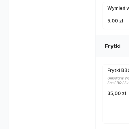
Wymień wo
5,00 zł
Frytki
Frytki BB
Grilowane Wa
Sos BBQ / Sz
35,00 zł