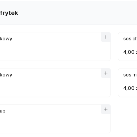
frytek
ykowy
sos c
4,00 
ykowy
sos m
4,00 
hup