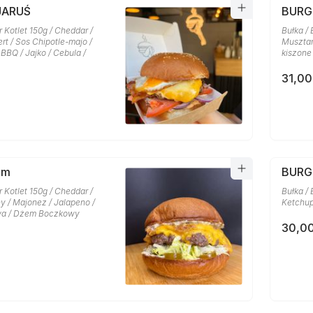
JARUŚ
BURG
r Kotlet 150g / Cheddar /
Bułka / 
t / Sos Chipotle-majo /
Musztar
BBQ / Jajko / Cebula /
kiszone
31,00
am
BURG
r Kotlet 150g / Cheddar /
Bułka / 
y / Majonez / Jalapeno /
Ketchup
wa / Dżem Boczkowy
30,00