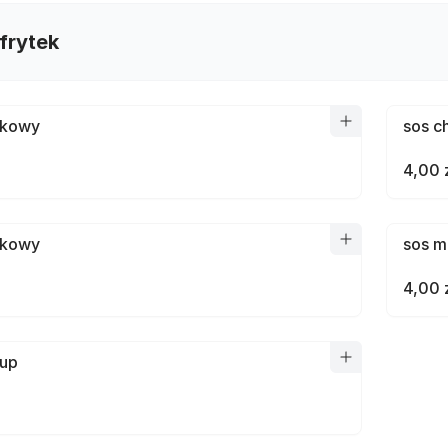
frytek
ykowy
sos c
4,00 
ykowy
sos m
4,00 
hup