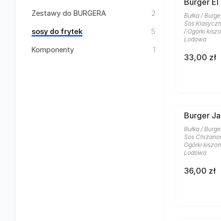
Burger El
Zestawy do BURGERA
2
Bułka / Burge
Sos Klasyczn
sosy do frytek
5
/ Ogórki kisz
Lodowa
Komponenty
1
33,00 zł
Burger J
Bułka / Burge
Sos Chrzanow
Ogórki kiszon
Lodowa
36,00 zł