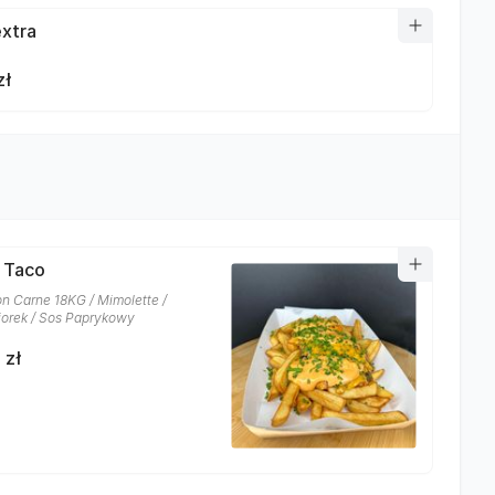
xtra
zł
i Taco
on Carne 18KG / Mimolette /
orek / Sos Paprykowy
 zł