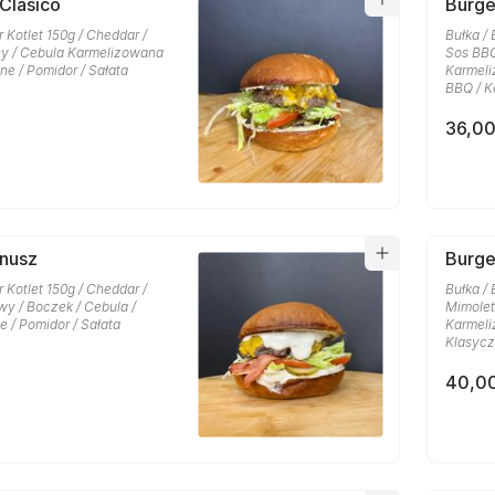
 Clasico
Burg
r Kotlet 150g / Cheddar /
Bułka / 
y / Cebula Karmelizowana
Sos BBQ
one / Pomidor / Sałata
Karmeli
BBQ / K
36,00
anusz
Burge
r Kotlet 150g / Cheddar /
Bułka / 
y / Boczek / Cebula /
Mimolet
e / Pomidor / Sałata
Karmeli
Klasycz
40,00