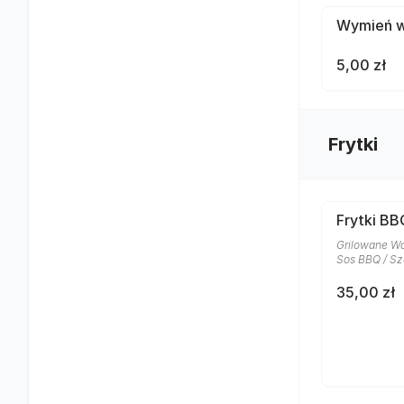
Wymień wo
5,00 zł
Frytki
Frytki BB
Grilowane Wa
Sos BBQ / Sz
35,00 zł