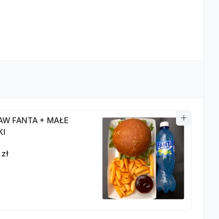
AW FANTA + MAŁE
KI
 zł