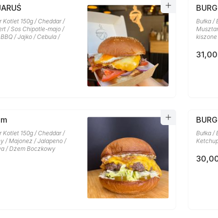
JARUŚ
BURG
r Kotlet 150g / Cheddar /
Bułka / 
t / Sos Chipotle-majo /
Musztar
BBQ / Jajko / Cebula /
kiszone
31,00
am
BURG
r Kotlet 150g / Cheddar /
Bułka / 
y / Majonez / Jalapeno /
Ketchup
wa / Dżem Boczkowy
30,00