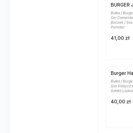
BURGER 
Bułka / Burge
Ser Camember
Boczek / Sos 
Pomidor
41,00 zł
Burger H
Bułka / Burge
Sos Klasyczn
Sałata Lodo
40,00 zł