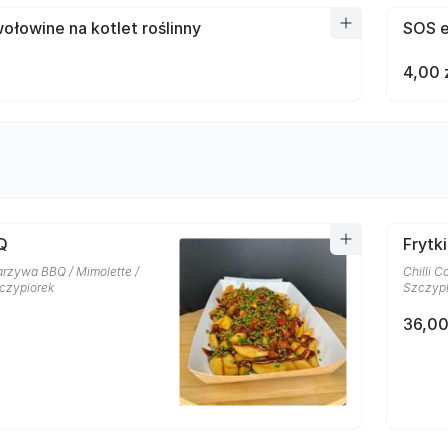
łowine na kotlet roślinny
SOS e
4,00 
Q
Frytk
rzywa BBQ / Mimolette /
Chilli C
czypiorek
Szczypi
36,00