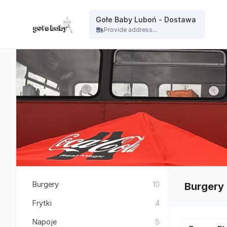
Gołe Baby - Gołe Baby Luboń - Dostawa
Gołe Baby Luboń - Dostawa
Provide address...
Burgery
10
Burgery
Frytki
4
Napoje
5