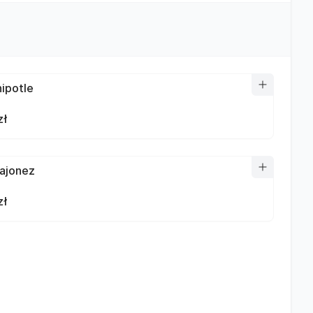
hipotle
zł
ajonez
zł