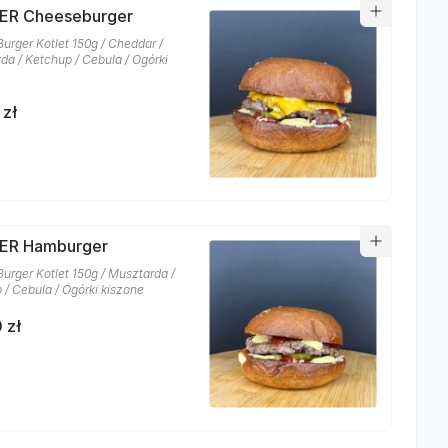
ER Cheeseburger
Burger Kotlet 150g / Cheddar /
da / Ketchup / Cebula / Ogórki
 zł
ER Hamburger
Burger Kotlet 150g / Musztarda /
 / Cebula / Ogórki kiszone
 zł