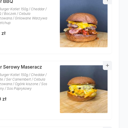
er BBQ
Burger Kotlet 150g / Cheddar /
 / Boczek / Cebula
zowana / Grilowane Warzywa
etchup
 zł
r Serowy Maseracz
Burger Kotlet 150g / Cheddar /
te / Ser Camembert / Cebula
zowana / Ogórki kiszone / Sos
ny / Sos Paprykowy
 zł